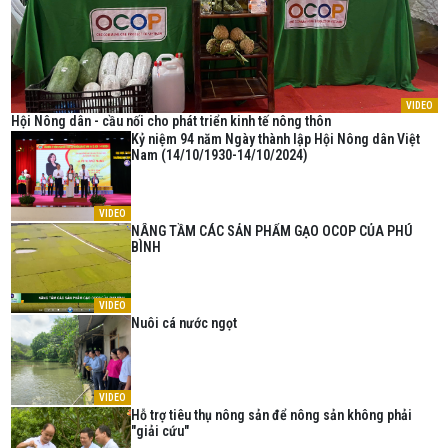
VIDEO
Hội Nông dân - cầu nối cho phát triển kinh tế nông thôn
Kỷ niệm 94 năm Ngày thành lập Hội Nông dân Việt
Nam (14/10/1930-14/10/2024)
VIDEO
NÂNG TẦM CÁC SẢN PHẨM GẠO OCOP CỦA PHÚ
BÌNH
VIDEO
Nuôi cá nước ngọt
VIDEO
Hỗ trợ tiêu thụ nông sản để nông sản không phải
"giải cứu"