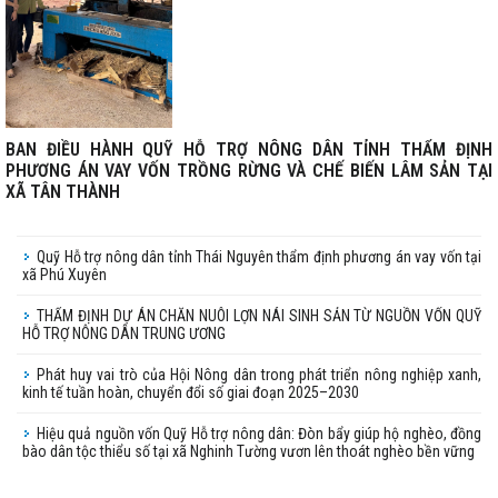
BAN ĐIỀU HÀNH QUỸ HỖ TRỢ NÔNG DÂN TỈNH THẨM ĐỊNH
PHƯƠNG ÁN VAY VỐN TRỒNG RỪNG VÀ CHẾ BIẾN LÂM SẢN TẠI
XÃ TÂN THÀNH
Quỹ Hỗ trợ nông dân tỉnh Thái Nguyên thẩm định phương án vay vốn tại
xã Phú Xuyên
THẨM ĐỊNH DỰ ÁN CHĂN NUÔI LỢN NÁI SINH SẢN TỪ NGUỒN VỐN QUỸ
HỖ TRỢ NÔNG DÂN TRUNG ƯƠNG
Phát huy vai trò của Hội Nông dân trong phát triển nông nghiệp xanh,
kinh tế tuần hoàn, chuyển đổi số giai đoạn 2025–2030
Hiệu quả nguồn vốn Quỹ Hỗ trợ nông dân: Đòn bẩy giúp hộ nghèo, đồng
bào dân tộc thiểu số tại xã Nghinh Tường vươn lên thoát nghèo bền vững