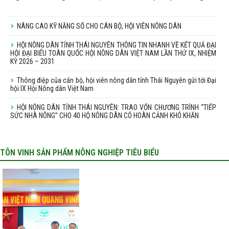
NÂNG CAO KỸ NĂNG SỐ CHO CÁN BỘ, HỘI VIÊN NÔNG DÂN
HỘI NÔNG DÂN TỈNH THÁI NGUYÊN THÔNG TIN NHANH VỀ KẾT QUẢ ĐẠI
HỘI ĐẠI BIỂU TOÀN QUỐC HỘI NÔNG DÂN VIỆT NAM LẦN THỨ IX, NHIỆM
KỲ 2026 – 2031
Thông điệp của cán bộ, hội viên nông dân tỉnh Thái Nguyên gửi tới Đại
hội IX Hội Nông dân Việt Nam
HỘI NÔNG DÂN TỈNH THÁI NGUYÊN: TRAO VỐN CHƯƠNG TRÌNH “TIẾP
SỨC NHÀ NÔNG” CHO 40 HỘ NÔNG DÂN CÓ HOÀN CẢNH KHÓ KHĂN
TÔN VINH SẢN PHẨM NÔNG NGHIỆP TIÊU BIỂU