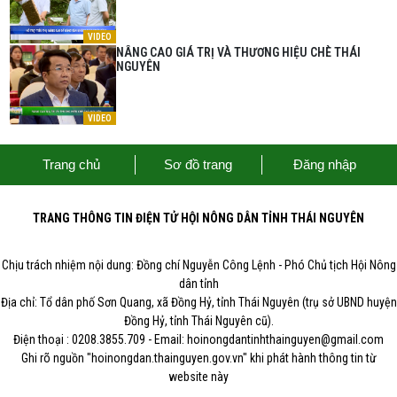
VIDEO
NÂNG CAO GIÁ TRỊ VÀ THƯƠNG HIỆU CHÈ THÁI
NGUYÊN
VIDEO
Trang chủ
Sơ đồ trang
Đăng nhập
TRANG THÔNG TIN ĐIỆN TỬ HỘI NÔNG DÂN TỈNH THÁI NGUYÊN
Chịu trách nhiệm nội dung: Đồng chí Nguyễn Công Lệnh - Phó Chủ tịch Hội Nông
dân tỉnh
Địa chỉ: Tổ dân phố Sơn Quang, xã Đồng Hỷ, tỉnh Thái Nguyên (trụ sở UBND huyện
Đồng Hỷ, tỉnh Thái Nguyên cũ).
Điện thoại : 0208.3855.709 - Email: hoinongdantinhthainguyen@gmail.com
Ghi rõ nguồn "hoinongdan.thainguyen.gov.vn" khi phát hành thông tin từ
website này