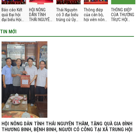
Báo cáo Kết
HỘI NÔNG
Thái Nguyên
Thông điệp
THÔNG ĐIỆP
quả Đại hội
DÂN TỈNH
có 3 đại biểu
của cán bộ,
CỦA THƯỜNG
đại biểu Hội
THÁI NGUYÊN
trúng cử Ủy
hội viên nông
TRỰC HỘI
Nông dân Việt
THÔNG TIN
viên Ban Chấp
dân tỉnh Thái
NÔNG DÂN
Nam lần thứ
NHANH VỀ
hành Trung
Nguyên gửi
TỈNH THÁI
TIN MỚI
IX, Nhiệm kỳ
KẾT QUẢ ĐẠI
ương Hội
tới Đại hội IX
NGUYÊN
2026-2031
HỘI ĐẠI BIỂU
Nông dân Việt
Hội Nông dân
HƯỚNG VỀ
TOÀN QUỐC
Nam khóa IX
Việt Nam
ĐẠI HỘI IX HỘI
HỘI NÔNG
NÔNG DÂN
DÂN VIỆT
VIỆT NAM
NAM LẦN THỨ
IX, NHIỆM KỲ
2026 – 2031
HỘI NÔNG DÂN TỈNH THÁI NGUYÊN THĂM, TẶNG QUÀ GIA ĐÌNH
THƯƠNG BINH, BỆNH BINH, NGƯỜI CÓ CÔNG TẠI XÃ TRUNG HỘI