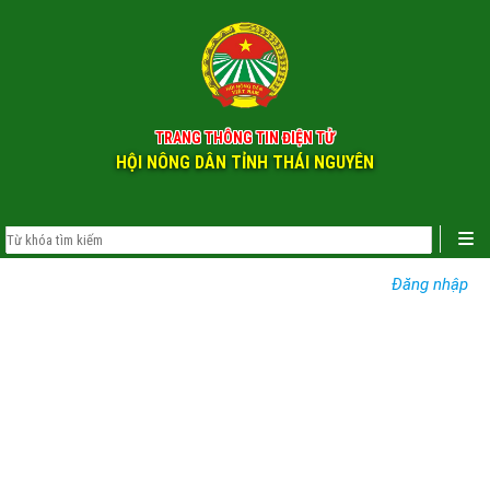
TRANG THÔNG TIN ĐIỆN TỬ
HỘI NÔNG DÂN TỈNH THÁI NGUYÊN
Đăng nhập