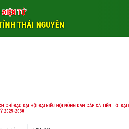
 ĐIỆN TỬ
TỈNH THÁI NGUYÊN
H CHỈ ĐẠO ĐẠI HỘI ĐẠI BIỂU HỘI NÔNG DÂN CẤP XÃ TIẾN TỚI ĐẠI
Ỳ 2025-2030