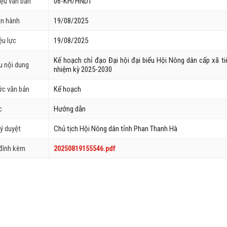
iệu văn bản
06-KH/HNDT
an hành
19/08/2025
ệu lực
19/08/2025
Kế hoạch chỉ đạo Đại hội đại biểu Hội Nông dân cấp xã tiế
ếu nội dung
nhiệm kỳ 2025-2030
ức văn bản
Kế hoạch
c
Hướng dẫn
ý duyệt
Chủ tịch Hội Nông dân tỉnh Phan Thanh Hà
 đính kèm
20250819155546.pdf