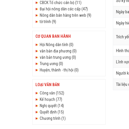
Số ký h
CBCK Tổ chức cán bộ (11)
Đại hội nông dân các cấp (47)
Ngày b
Nông dân bán hàng trên web (9)
tờ trình (9)
Ngày hi
CƠ QUAN BAN HÀNH
Trích y
Hội Nông dân tỉnh (0)
Hình th
văn bản địa phương (0)
văn bản trung ương (0)
Lĩnh vự
Trung ương (0)
Huyện, thành - thị hội (0)
Người k
Tài liệu
LOẠI VĂN BẢN
Công văn (152)
Kế hoạch (77)
Nghị quyết (14)
Quyết định (15)
Chương trình (1)