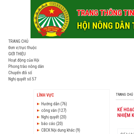
TRANG THÔNG TIN
HỘI NÔNG DÂN 
TRANG CHỦ
Đơn vị trực thuộc
GIỚI THIỆU
Hoạt động của Hội
Phong trào nông dân
Chuyển đổi số
Nghị quyết số 57
TRANG CHỦ
LĨNH VỰC
Hướng dẫn (76)
KẾ HOẠC
công văn (127)
NHIỆM K
Nghị quyết (20)
báo cáo (20)
CBCK Nội dung khác (9)