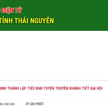
 ĐIỆN TỬ
TỈNH THÁI NGUYÊN
ỊNH THÀNH LẬP TIỂU BAN TUYÊN TRUYỀN KHÁNH TIẾT ĐẠI HỘI
iệu văn bản
29-QĐ/HNDT