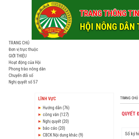
TRANG THÔNG TIN
HỘI NÔNG DÂN 
TRANG CHỦ
Đơn vị trực thuộc
GIỚI THIỆU
Hoạt động của Hội
Phong trào nông dân
Chuyển đổi số
Nghị quyết số 57
TRANG CHỦ
LĨNH VỰC
Hướng dẫn (76)
QUYẾT Đ
công văn (127)
Nghị quyết (20)
báo cáo (20)
Số ký h
CBCK Nội dung khác (9)