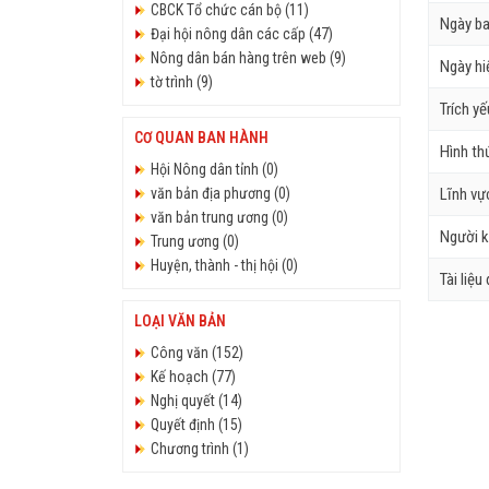
CBCK Tổ chức cán bộ (11)
Ngày b
Đại hội nông dân các cấp (47)
Nông dân bán hàng trên web (9)
Ngày hi
tờ trình (9)
Trích y
CƠ QUAN BAN HÀNH
Hình th
Hội Nông dân tỉnh (0)
văn bản địa phương (0)
Lĩnh vự
văn bản trung ương (0)
Người k
Trung ương (0)
Huyện, thành - thị hội (0)
Tài liệu
LOẠI VĂN BẢN
Công văn (152)
Kế hoạch (77)
Nghị quyết (14)
Quyết định (15)
Chương trình (1)