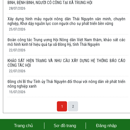
BINH, BỆNH BINH, NGƯỜI CÓ CÔNG TẠI XÃ TRUNG HỘI
28/07/2026
Xây dựng hình mẫu người nông dân Thái Nguyên văn minh, chuyên
nghiệp, Khơi dậy nguồn lực con người cho sự phát triển bền vững
25/07/2026
Đoàn công tác Trung ương Hội Nông dân Việt Nam thăm, khảo sát các
mô hình kinh tế hiệu quả tại xã Đồng Hỷ, tỉnh Thái Nguyên
22/07/2026
KHẢO SÁT HIỆN TRẠNG VÀ NHU CẦU XÂY DỰNG HỆ THỐNG BÁO CÁO
CÔNG TÁC HỘI
22/07/2026
Đồng chí Bí thư Tỉnh ủy Thái Nguyên đối thoại với nông dân về phát triển
nông nghiệp xanh
15/07/2026
1
2
Trang chủ
Sơ đồ trang
Đăng nhập