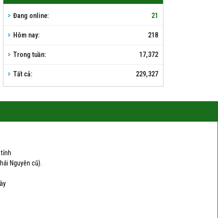
Đang online:
21
Hôm nay:
218
Trong tuần:
17,372
Tất cả:
229,327
tỉnh
Thái Nguyên cũ).
này