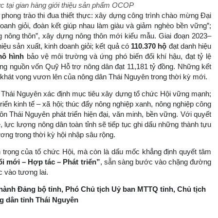
ực tại gian hàng giới thiệu sản phẩm OCOP
u phong trào thi đua thiết thực: xây dựng công trình chào mừng Đại
 doanh giỏi, đoàn kết giúp nhau làm giàu và giảm nghèo bền vững”;
g nông thôn”, xây dựng nông thôn mới kiểu mẫu. Giai đoạn 2023–
iệu sản xuất, kinh doanh giỏi; kết quả có
110.370 hộ
đạt danh hiệu
mô hình
bảo vệ môi trường và ứng phó biến đổi khí hậu, đạt tỷ lệ
ng nguồn vốn Quỹ Hỗ trợ nông dân đạt 11,181 tỷ đồng. Những kết
và khát vọng vươn lên của nông dân Thái Nguyên trong thời kỳ mới.
 Thái Nguyên xác định mục tiêu xây dựng tổ chức Hội vững mạnh;
triển kinh tế – xã hội; thúc đẩy nông nghiệp xanh, nông nghiệp công
n Thái Nguyên phát triển hiện đại, văn minh, bền vững. Với quyết
 lực lượng nông dân toàn tỉnh sẽ tiếp tục ghi dấu những thành tựu
ơng trong thời kỳ hội nhập sâu rộng.
uan trọng của tổ chức Hội, mà còn là dấu mốc khẳng định quyết tâm
i mới – Hợp tác – Phát triển”
, sẵn sàng bước vào chặng đường
 vào tương lai.
hành Đảng bộ tỉnh,
Phó Chủ tịch Uỷ ban MTTQ tỉnh, Chủ tịch
g dân tỉnh Thái Nguyên