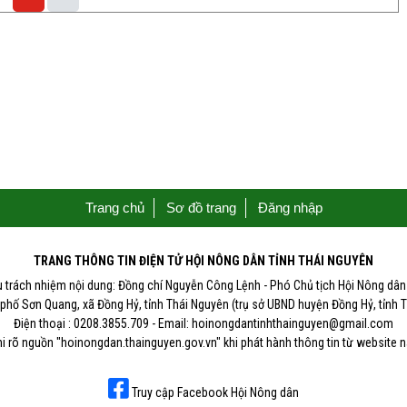
Trang chủ
Sơ đồ trang
Đăng nhập
TRANG THÔNG TIN ĐIỆN TỬ HỘI NÔNG DÂN TỈNH THÁI NGUYÊN
u trách nhiệm nội dung: Đồng chí Nguyễn Công Lệnh - Phó Chủ tịch Hội Nông dân 
 phố Sơn Quang, xã Đồng Hỷ, tỉnh Thái Nguyên (trụ sở UBND huyện Đồng Hỷ, tỉnh 
Điện thoại : 0208.3855.709 - Email: hoinongdantinhthainguyen@gmail.com
i rõ nguồn "hoinongdan.thainguyen.gov.vn" khi phát hành thông tin từ website 
Truy cập Facebook Hội Nông dân