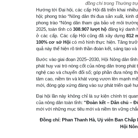
đồng chí trong Thường tr
Hướng tới Đại hội, các cấp Hội đã triển khai nhiề
hội; phong trào “Nông dân thi đua sản xuất, kinh
phong trào “Nông dân tham gia bảo vệ môi trườn
2025, toàn tỉnh có
308.907 lượt hộ
đăng ký danh h
ở các cấp. Các cấp Hội cũng đã xây dựng
812 
100% cơ sở Hội
có mô hình thực hiện. Tăng trưở
quả này thể hiện rõ tinh thần đoàn kết, sáng tạo 
Bước vào giai đoạn 2025–2030, Hội Nông dân tỉnh
phát huy vai trò nòng cốt của nông dân trong phát 
nghệ cao và chuyển đổi số; góp phần đưa nông thô
tâm cao, niềm tin và khát vọng vươn lên mạnh mẽ,
mới, đóng góp xứng đáng vào sự phát triển quê hư
Đại hội lần này không chỉ là sự kiện chính trị q
của nông dân toàn tỉnh:
“Đoàn kết – Dân chủ – Đổ
mới với những mục tiêu mới và niềm tin vững chắc
Đồng chí: Phan Thanh Hà, Uỷ viên Ban Chấp 
Hội Nôn