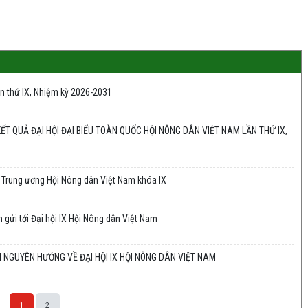
ần thứ IX, Nhiệm kỳ 2026-2031
T QUẢ ĐẠI HỘI ĐẠI BIỂU TOÀN QUỐC HỘI NÔNG DÂN VIỆT NAM LẦN THỨ IX,
h Trung ương Hội Nông dân Việt Nam khóa IX
 gửi tới Đại hội IX Hội Nông dân Việt Nam
 NGUYÊN HƯỚNG VỀ ĐẠI HỘI IX HỘI NÔNG DÂN VIỆT NAM
1
2