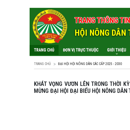
TRANG THÔNG TIN
HỘI NÔNG DÂN 
TRANG CHỦ
ĐƠN VỊ TRỰC THUỘC
GIỚI THIỆU
TRANG CHỦ
ĐẠI HỘI HỘI NÔNG DÂN CÁC CẤP 2025 - 2030
KHÁT VỌNG VƯƠN LÊN TRONG THỜI KỲ MỚI CỦA HỘI NÔNG DÂN TỈNH THÁI NGUYÊN CHÀO
MỪNG ĐẠI HỘI ĐẠI BIỂU HỘI NÔNG DÂN 