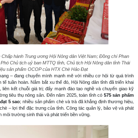
n Chấp hành Trung ương Hội Nông dân Việt Nam; Đồng chí Phan
Phó Chủ tịch uỷ ban MTTQ tỉnh, Chủ tịch Hội Nông dân tỉnh Thái
 thiệu sản phẩm OCOP của HTX Chè Hảo Đạt
mạng – đang chuyển mình mạnh mẽ với nhiều cơ hội từ quá trình
h tế tuần hoàn. Nắm bắt xu thế đó, Hội Nông dân tỉnh đã triển khai
liên kết chuỗi giá trị; đẩy mạnh đào tạo nghề và chuyển giao kỹ
trường tiêu thụ nông sản. Đến năm 2025, toàn tỉnh có
575 sản phẩm
đạt 5 sao
; nhiều sản phẩm chè và trà đã khẳng định thương hiệu,
 chè – lợi thế đặc trưng của tỉnh. Công tác quản lý, bảo vệ và phát
n môi trường sinh thái và phát triển bền vững.