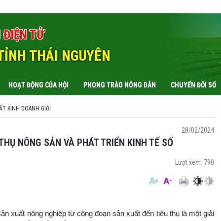
 ĐIỆN TỬ
TỈNH THÁI NGUYÊN
HOẠT ĐỘNG CỦA HỘI
PHONG TRÀO NÔNG DÂN
CHUYỂN ĐỔI SỐ
T KINH DOANH GIỎI
28/02/2024
 THỤ NÔNG SẢN VÀ PHÁT TRIỂN KINH TẾ SỐ
Lượt xem:
790
n xuất nông nghiệp từ công đoạn sản xuất đến tiêu thụ là một giải