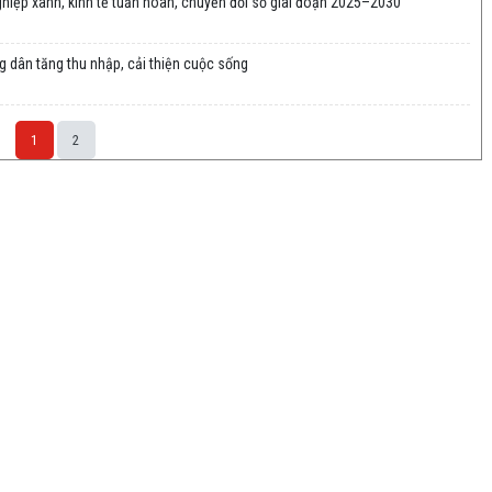
nghiệp xanh, kinh tế tuần hoàn, chuyển đổi số giai đoạn 2025–2030
g dân tăng thu nhập, cải thiện cuộc sống
1
2