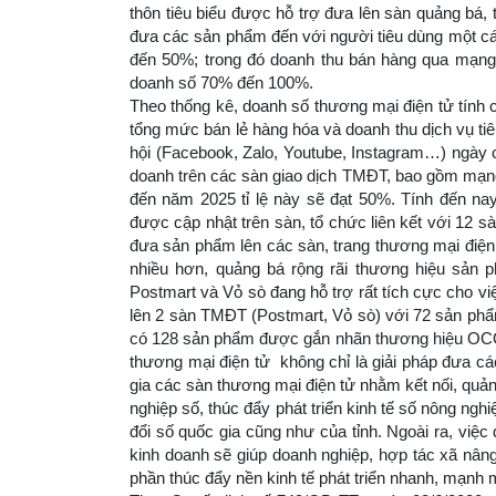
thôn tiêu biểu được hỗ trợ đưa lên sàn quảng bá,
đưa các sản phẩm đến với người tiêu dùng một c
đến 50%; trong đó doanh thu bán hàng qua mạng 
doanh số 70% đến 100%.
Theo thống kê, doanh số thương mại điện tử tính 
tổng mức bán lẻ hàng hóa và doanh thu dịch vụ ti
hội (Facebook, Zalo, Youtube, Instagram…) ngày 
doanh trên các sàn giao dịch TMĐT, bao gồm mạn
đến năm 2025 tỉ lệ này sẽ đạt 50%. Tính đến n
được cập nhật trên sàn, tổ chức liên kết với 12 s
đưa sản phẩm lên các sàn, trang thương mại điện 
nhiều hơn, quảng bá rộng rãi thương hiệu sản
Postmart và Vỏ sò đang hỗ trợ rất tích cực cho vi
lên 2 sàn TMĐT (Postmart, Vỏ sò) với 72 sản phẩm 
có 128 sản phẩm được gắn nhãn thương hiệu OCOP t
thương mại điện tử không chỉ là giải pháp đưa cá
gia các sàn thương mại điện tử nhằm kết nối, quả
nghiệp số, thúc đẩy phát triển kinh tế số nông ng
đổi số quốc gia cũng như của tỉnh. Ngoài ra, việ
kinh doanh sẽ giúp doanh nghiệp, hợp tác xã nâng
phần thúc đẩy nền kinh tế phát triển nhanh, mạnh 