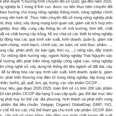
ề phê duyệt “Chương trình chuyển đổi số Quốc gia đến năm 2025,
g nghiệp là 1 trong 8 lĩnh vực được ưu tiên thực hiện chuyển đổi
 theo hướng chú trọng nông nghiệp thông minh, nông nghiệp chính
trong nền kinh tế. Thực hiện chuyển đổi số trong nông nghiệp phải
nuôi, thủy sản); xây dựng mạng lưới quan sát, giám sát tích hợp trên
iệp; thúc đẩy cung cấp thông tin về môi trường, thời tiết, chất
t và chất lượng cây trồng, hỗ trợ chia sẻ các thiết bị nông nghiệp
 động hóa các quá trình sản xuất, kinh doanh; quản lý, giám sát
anh chóng, minh bạch, chính xác, an toàn, vệ sinh thực phẩm; …
ng cấp, phân phối, dự báo (giá, thời vụ, ...) nông sản, đẩy mạnh
... Từ những định hướng này, ngành Nông nghiệp Thái Nguyên xác
 sẽ hướng đến phát triển nông nghiệp công nghệ cao, nông nghiệp
rên công nghệ số, xây dựng hệ thống dữ liệu ngành về đất đai, cây
 để tự động hóa các quy trình sản xuất, kinh doanh, quản lý, giám
 phát triển thương mại điện tử trong nông nghiệp, tập trung vào
 nhãn, bưởi), gỗ, quế, lợn, gà, trứng; các sản phẩm OCOP…
ục tiêu, giai đoạn 2020-2025, toàn tỉnh sẽ có trên 200 sản phẩm
 10 sản phẩm OCOP đạt hạng 5 sao cấp quốc gia. Để đạt mục tiêu
ung phát huy lợi thế các địa phương, hình thành và phát triển vùng
n phẩm đạt tiêu chuẩn: Vietgap; Organicl GlobalGap; GMP; ISO,
chế hỗ trợ các chủ thể tham gia chu trình sản phẩm OCOP. Bên
m, cấp mã số vùng trồng, bảo đảm quy trình chất lượng để xuất