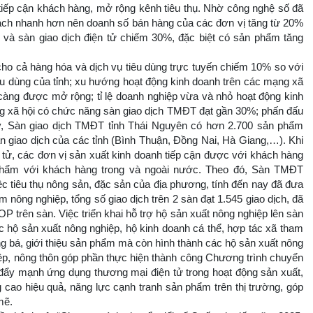
 tiếp cận khách hàng, mở rộng kênh tiêu thụ. Nhờ công nghệ số đã
ách nhanh hơn nên doanh số bán hàng của các đơn vị tăng từ 20%
và sàn giao dịch điện tử chiếm 30%, đặc biệt có sản phẩm tăng
cho cả hàng hóa và dịch vụ tiêu dùng trực tuyến chiếm 10% so với
êu dùng của tỉnh; xu hướng hoạt động kinh doanh trên các mạng xã
càng được mở rộng; tỉ lệ doanh nghiệp vừa và nhỏ hoạt động kinh
g xã hội có chức năng sàn giao dịch TMĐT đạt gần 30%; phấn đấu
ay, Sàn giao dịch TMĐT tỉnh Thái Nguyên có hơn 2.700 sản phẩm
àn giao dịch của các tỉnh (Bình Thuận, Đồng Nai, Hà Giang,…). Khi
tử, các đơn vị sản xuất kinh doanh tiếp cận được với khách hàng
 phẩm với khách hàng trong và ngoài nước. Theo đó, Sàn TMĐT
ệc tiêu thụ nông sản, đặc sản của địa phương, tính đến nay đã đưa
nông nghiệp, tổng số giao dịch trên 2 sàn đạt 1.545 giao dịch, đã
rên sàn. Việc triển khai hỗ trợ hộ sản xuất nông nghiệp lên sàn
c hộ sản xuất nông nghiệp, hộ kinh doanh cá thể, hợp tác xã tham
ng bá, giới thiệu sản phẩm mà còn hình thành các hộ sản xuất nông
hiệp, nông thôn góp phần thực hiện thành công Chương trình chuyển
c đẩy mạnh ứng dụng thương mại điện tử trong hoạt động sản xuất,
 cao hiệu quả, năng lực cạnh tranh sản phẩm trên thị trường, góp
mẽ.