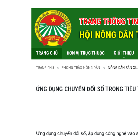
TRANG THÔNG TIN
HỘI NÔNG DÂN 
TRANG CHỦ
ĐƠN VỊ TRỰC THUỘC
GIỚI THIỆU
TRANG CHỦ
PHONG TRÀO NÔNG DÂN
NÔNG DÂN SẢN XUẤ
ỨNG DỤNG CHUYỂN ĐỔI SỐ TRONG TIÊU
Ứng dụng chuyển đổi số, áp dụng công nghệ vào sả