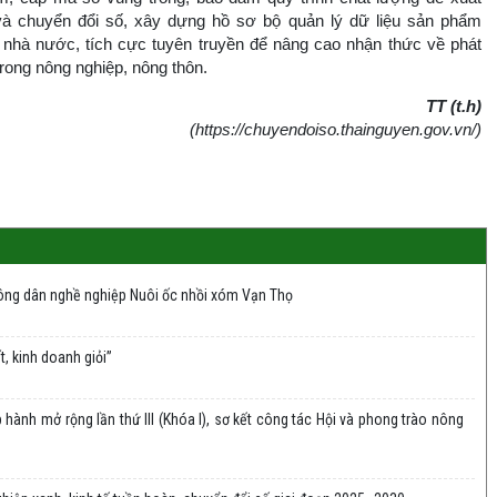
và chuyển đổi số, xây dựng hồ sơ bộ quản lý dữ liệu sản phẩm
nhà nước, tích cực tuyên truyền để nâng cao nhận thức về phát
rong nông nghiệp, nông thôn.
TT (t.h)
(https://chuyendoiso.thainguyen.gov.vn/)
nông dân nghề nghiệp Nuôi ốc nhồi xóm Vạn Thọ
 kinh doanh giỏi” ​
hành mở rộng lần thứ III (Khóa I), sơ kết công tác Hội và phong trào nông