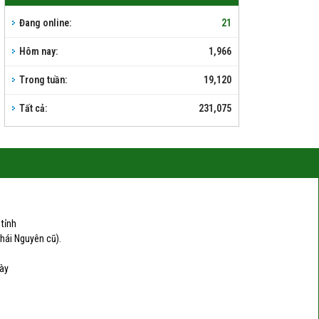
Đang online:
21
Hôm nay:
1,966
Trong tuần:
19,120
Tất cả:
231,075
tỉnh
Thái Nguyên cũ).
này