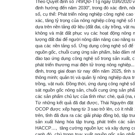
Theo Quyết định số 749/QĐ-TTg ngày 03/6/2020 v
định hướng đến năm 2030”, trong đó xác định, nôn
số, cụ thể: Phát triển nông nghiệp công nghệ cao
xác, tăng tỷ trọng của nông nghiệp công nghệ số 
dựa trên nền tảng dữ liệu (đất đai, cây trồng, vật 
không và mặt đất phục vụ các hoạt động nông ngh
lượng đất đai để người nông dân nâng cao năng suấ
qua các nền tảng số. Ứng dụng công nghệ số để tự
nguồn gốc, chuỗi cung ứng sản phẩm, bảo đảm nh
đào tạo ứng dụng công nghệ số trong sản xuất, cu
phát triển thương mại điện tử trong nông nghiệp
định, trong giai đoạn từ nay đến năm 2025, tỉnh
thông minh; quản trị và quản lý nông nghiệp dựa t
trồng, vật nuôi. Đồng thời, ứng dụng công nghệ số
sát nguồn gốc nông sản, chuỗi cung ứng sản phẩm;
các sản phẩm chủ lực của tỉnh như: chè, quả (na,
Từ những kết quả đã đạt được, Thái Nguyên đặt m
OCOP được xếp hạng từ 3 sao trở lên, có ít nhất
trên, tỉnh đã đưa ra các giải pháp đồng bộ, tập tr
sản xuất hàng hóa tập trung, phát triển các sả
HACCP…, tăng cường nguồn lực và xây dựng cơ 
cạnh đó, chú trọng truy xuất nguồn gốc sản phẩ