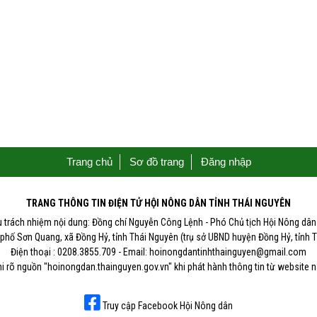
Trang chủ
Sơ đồ trang
Đăng nhập
TRANG THÔNG TIN ĐIỆN TỬ HỘI NÔNG DÂN TỈNH THÁI NGUYÊN
u trách nhiệm nội dung: Đồng chí Nguyễn Công Lệnh - Phó Chủ tịch Hội Nông dân 
 phố Sơn Quang, xã Đồng Hỷ, tỉnh Thái Nguyên (trụ sở UBND huyện Đồng Hỷ, tỉnh 
Điện thoại : 0208.3855.709 - Email: hoinongdantinhthainguyen@gmail.com
i rõ nguồn "hoinongdan.thainguyen.gov.vn" khi phát hành thông tin từ website 
Truy cập Facebook Hội Nông dân